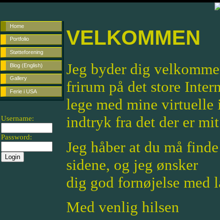
Home
VELKOMMEN
Portfolio
Støtteforening
Jeg byder dig velkommen 
Blog (English)
Gallery
frirum på det store Inter
Ferie i USA
lege med mine virtuelle i
indtryk fra det der er mit 
Username:
Password:
Jeg håber at du må finde
sidene, og jeg ønsker
dig god fornøjelse med 
Med venlig hilsen