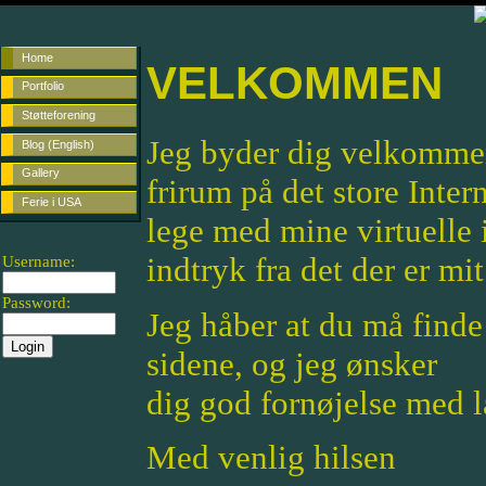
Home
VELKOMMEN
Portfolio
Støtteforening
Jeg byder dig velkommen 
Blog (English)
Gallery
frirum på det store Inter
Ferie i USA
lege med mine virtuelle i
indtryk fra det der er mit 
Username:
Password:
Jeg håber at du må finde
sidene, og jeg ønsker
dig god fornøjelse med 
Med venlig hilsen